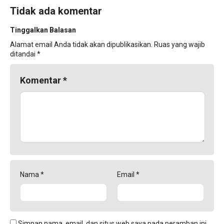
Tidak ada komentar
Tinggalkan Balasan
Alamat email Anda tidak akan dipublikasikan.
Ruas yang wajib
ditandai
*
Komentar
*
Nama
*
Email
*
Simpan nama, email, dan situs web saya pada peramban ini