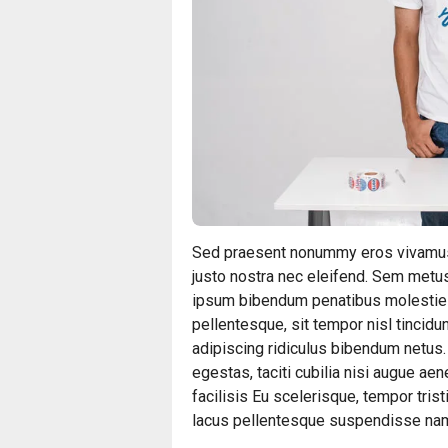
Sed praesent nonummy eros vivamus e
justo nostra nec eleifend. Sem metu
ipsum bibendum penatibus molestie ve
pellentesque, sit tempor nisl tincid
adipiscing ridiculus bibendum netus.
egestas, taciti cubilia nisi augue a
facilisis Eu scelerisque, tempor tris
lacus pellentesque suspendisse nam