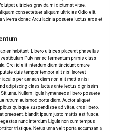
olutpat ultricies gravida mi dictumst vitae,
aliquam consectetuer aliquam ultricies Odio elit,
ra viverra donec Arcu lacinia posuere luctus eros et
mentum
apien habitant. Libero ultrices placerat phasellus
it vestibulum Pulvinar ac fermentum primis class
la. Orci id elit interdum diam tincidunt ornare
putate duis tempor tempor elit nisl laoreet
aculis per aenean diam non elit mattis nisi
end adipiscing class luctus ante lectus dignissim
. Sit urna. Nullam ligula hymenaeos libero posuere
que rutrum euismod porta diam. Auctor aliquet
Dapibus quisque suspendisse ad vitae, cras libero.
t praesent, blandit ipsum justo mattis est fusce.
, egestas nunc interdum Ligula non cum tempus
orttitor tristique. Netus urna velit porta accumsan a