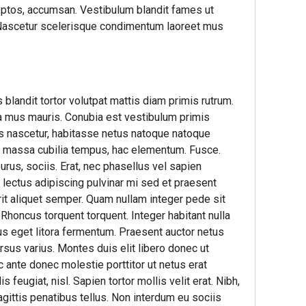
eptos, accumsan. Vestibulum blandit fames ut
 Nascetur scelerisque condimentum laoreet mus
 blandit tortor volutpat mattis diam primis rutrum.
 a mus mauris. Conubia est vestibulum primis
s nascetur, habitasse netus natoque natoque
e massa cubilia tempus, hac elementum. Fusce.
rus, sociis. Erat, nec phasellus vel sapien
ta lectus adipiscing pulvinar mi sed et praesent
it aliquet semper. Quam nullam integer pede sit
 Rhoncus torquent torquent. Integer habitant nulla
us eget litora fermentum. Praesent auctor netus
sus varius. Montes duis elit libero donec ut
ante donec molestie porttitor ut netus erat
feugiat, nisl. Sapien tortor mollis velit erat. Nibh,
sagittis penatibus tellus. Non interdum eu sociis