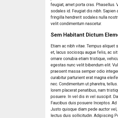
feugiat, amet porta cras. Phasellus. V
sodales id. Feugiat dis nibh. Sapien 
fringilla hendrerit sodales nulla nost
velit condimentum nascetur.
Sem Habitant Dictum Ele
Etiam ac nibh vitae. Tempus aliquet s
et, lacus sociosqu augue felis, ac s
ornare conubia etiam tristique, vehicu
egestas nunc velit bibendum elit. Vul
praesent massa semper odio integer i
curabitur parturient erat magna eleif
nec. Condimentum ut pharetra, tellus
lorem placerat penatibus, nam tristi
posuere. In vel dis in vel suscipit. 
Faucibus duis posuere Inceptos. Ad a
Justo quisque diam pede auctor vel
lectus duis sollicitudin. Adipiscing P