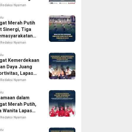
iap Wujudkan
Redaksi Nyaman
arakatan yang
pak bagi
alu
at Merah Putih
akat
 Sinergi, Tiga
emasyarakatan
rong Gelar
Redaksi Nyaman
Antarpegawai
 HUT RI ke-81
alu
gat Kemerdekaan
an Daya Juang
rtivitas, Lapas
 Madiun Gelar
Redaksi Nyaman
Tradisional
an bagi Warga
alu
samaan dalam
at Merah Putih,
 Wanita Lapas
 Madiun Gelar
Redaksi Nyaman
uan Rutin dan
am Lomba Sambut
alu