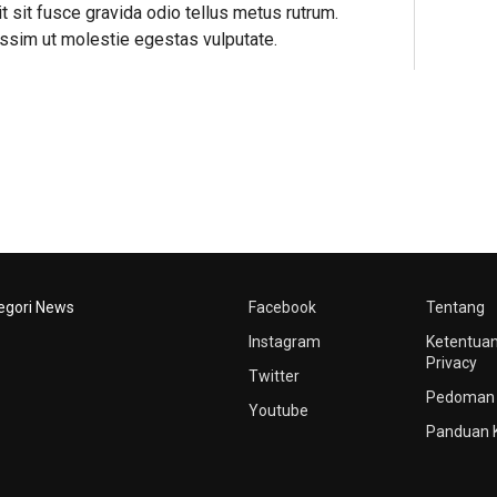
it sit fusce gravida odio tellus metus rutrum.
issim ut molestie egestas vulputate.
egori News
Facebook
Tentang
Instagram
Ketentuan
Privacy
Twitter
Pedoman 
Youtube
Panduan 