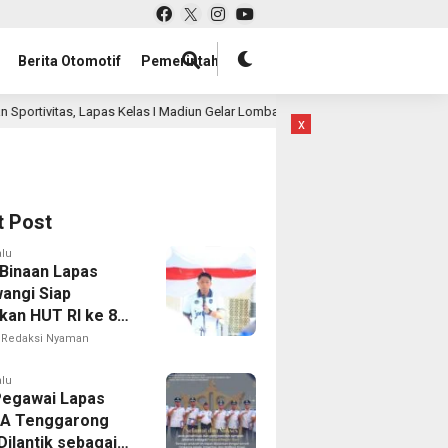
Berita Otomotif
Pemerintah
s Kelas I Madiun Gelar Lomba Tradisional Lanjutan bagi Warga Binaan
x
t Post
alu
Binaan Lapas
angi Siap
kan HUT RI ke 81
 Berbagai
Redaksi Nyaman
mbaan
alu
Pegawai Lapas
IIA Tenggarong
Dilantik sebagai