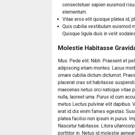
consectetuer sapien euismod risus
elementum.
Vitae eros elit quisque platea id, p
Quis cubilia vestibulum euismod m
Quisque ligula duis in velit sodal
Molestie Habitasse Gravid
Mus. Pede elit. Nibh. Praesent et p
adipiscing etiam montes. Lacus morbi
ornare cubilia dictum dictumst. Praes
placerat cras sit habitasse suspendi
maecenas netus orci natoque vitae pe
nulla, laoreet urna. Purus id cum accu
metus Lectus pulvinar elit dapibus. V
erat id dis enim fames egestas. Susc
platea facilisi non ipsum in purus. I
Nascetur habitasse. Litora ullamcor
porttitor in. Netus id molestie aenea