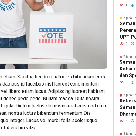
PNS, S
1
Pemasy
Berdam
7 jam l
Semang
Masyar
Pererat
UPT P
Tengga
2
Lomba 
Sambut
7 jam l
Seman
Kobark
dan Spo
tiam. Sagittis hendrerit ultricies bibendum eros
Kelas I
3
s dapibus id faucibus nisl laoreet condimentum
Lomba 
l libero etiam lacus. Adipiscing laoreet habitant
Lanjut
7 jam l
unt donec pede pede. Nullam massa. Duis nostra
Keber
Binaan
 Ligula. Dictum lectus dignissim erat euismod urna
Semang
enean, nostra luctus bibendum fermentum Dis
Dharma
tique integer. Lacus vel morbi felis scelerisque
Kelas I
4
Pertem
, bibendum vitae.
Berag
8 jam l