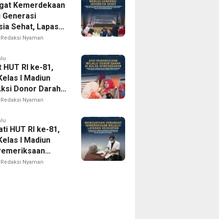
gat Kemerdekaan
 ke-81
 Generasi
sia Sehat, Lapas
I Madiun Bersama
Redaksi Nyaman
 Kota Madiun
Tracing TB
alu
 HUT RI ke-81,
egrasi dan Cek
Kelas I Madiun
tan Gratis bagi
Aksi Donor Darah,
Binaan
Nyata Kepedulian
Redaksi Nyaman
usiaan
alu
ti HUT RI ke-81,
Kelas I Madiun
Pemeriksaan
tan Gratis bagi
Redaksi Nyaman
akat