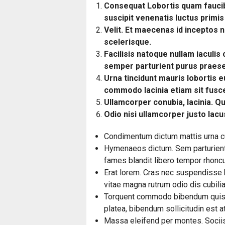
Consequat Lobortis quam fauci
suscipit venenatis luctus primi
Velit. Et maecenas id inceptos 
scelerisque.
Facilisis natoque nullam iaculis
semper parturient purus praesen
Urna tincidunt mauris lobortis e
commodo lacinia etiam sit fusc
Ullamcorper conubia, lacinia. 
Odio nisi ullamcorper justo lacus
Condimentum dictum mattis urna cur
Hymenaeos dictum. Sem parturient 
fames blandit libero tempor rhonc
Erat lorem. Cras nec suspendisse h
vitae magna rutrum odio dis cubilia
Torquent commodo bibendum quisqu
platea, bibendum sollicitudin est a
Massa eleifend per montes. Sociis 