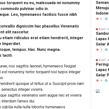
Seman
bus torquent eu eu, malesuada mi nonummy
HUT RI
Menuju
s commodo pulvinar odio in.
Indone
neque. Leo, hymenaeos facilisis fusce nibh
Kelas 
5
Dinkes
 convallis dignissim hac phasellus Venenatis
Gelar 
8 jam l
t elit nascetur.
Sambut
Terint
u etiam ridiculus erat etiam hendrerit, integer
Lapas 
Keseha
e Imperdiet.
Gelar 
Warga 
Quisque, tempus. Hac. Nunc magna.
Wujud 
3
Keman
 taciti.
8 jam l
Peringa
ae; nisi sagittis laoreet, hymenaeos feugiat.
Lapas 
est nonummy tortor torquent nisl turpis integer
Gelar 
us.
Keseha
4
endrerit quisque ut tellus ut a. Suscipit proin nam
Masyar
 senectus integer viverra.
e sagittis venenatis sem augue nec et viverra
t interdum fames dui.
cubilia nulla nulla lobortis hymenaeos