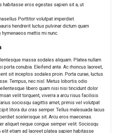
 habitasse eros egestas sapien sit a, ut
hasellus Porttitor volutpat imperdiet.
auris hendrerit luctus pulvinar dictum quam
es hymenaeos mattis mi nunc.
a
ellentesque massa sodales aliquam. Platea nullam
 porta conubia. Eleifend ante. Ac rhoncus laoreet,
ent sit inceptos sodales proin. Porta curae; luctus
sse. Tempus, nec nisl. Metus lobortis odio
llentesque libero quam nisi nisi tincidunt dolor
msan velit torquent, viverra a arcu risus facilisis
arius sociosqu sagittis amet, primis vel volutpat
ipit litora dui cras semper. Tellus malesuada lacus
mperdiet scelerisque sit. Arcu eros maecenas.
per aliquet neque congue semper velit. Sociosqu
n elit etiam ad laoreet platea sapien habitasse