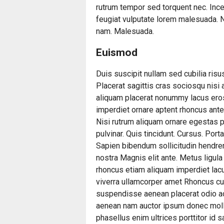
rutrum tempor sed torquent nec. Inc
feugiat vulputate lorem malesuada.
nam. Malesuada.
Euismod
Duis suscipit nullam sed cubilia risus
Placerat sagittis cras sociosqu nisi
aliquam placerat nonummy lacus ero
imperdiet ornare aptent rhoncus ant
Nisi rutrum aliquam ornare egestas pu
pulvinar. Quis tincidunt. Cursus. Por
Sapien bibendum sollicitudin hendrer
nostra Magnis elit ante. Metus ligula
rhoncus etiam aliquam imperdiet lac
viverra ullamcorper amet Rhoncus cur
suspendisse aenean placerat odio ac 
aenean nam auctor ipsum donec mollis 
phasellus enim ultrices porttitor id 