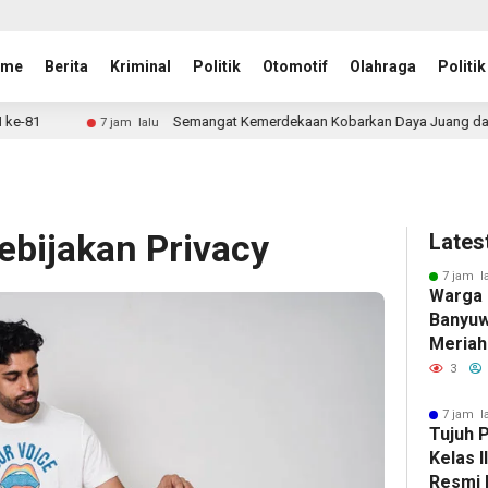
ome
Berita
Kriminal
Politik
Otomotif
Olahraga
Politik
Semangat Kemerdekaan Kobarkan Daya Juang dan Sportivitas, Lapa
 jam lalu
ebijakan Privacy
Lates
7 jam l
Warga 
Banyuw
Meriah
dengan
3
Perlo
7 jam l
Tujuh 
Kelas 
Resmi 