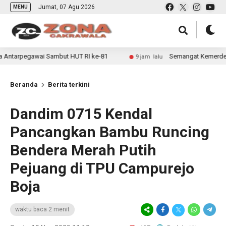
Jumat, 07 Agu 2026
MENU
ai Sambut HUT RI ke-81
Semangat Kemerdekaan Kobarkan D
9 jam lalu
Beranda
Berita terkini
Dandim 0715 Kendal
Pancangkan Bambu Runcing
Bendera Merah Putih
Pejuang di TPU Campurejo
Boja
waktu baca 2 menit