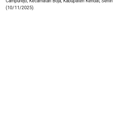
Campurejo, Kecamatan Boja, Kabupaten Kendal, Senin
(10/11/2025).