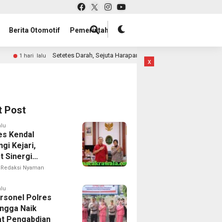
Berita Otomotif
Pemerintah
Darah, Sejuta Harapan: Lapas Kelas IIA Tenggarong Gelar Donor Darah Gabu
x
t Post
alu
es Kendal
gi Kejari,
t Sinergi
kan Hukum di
Redaksi Nyaman
ten Kendal
alu
rsonel Polres
ingga Naik
t Pengabdian