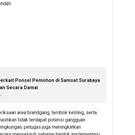
ndali.
erkait Ponsel Pemohon di Samsat Surabaya
kan Secara Damai
n
iksaan area brandgang, tembok keliling, serta
emastikan tidak terdapat potensi gangguan
lingkungan, petugas juga meningkatkan
cara menyeluruh sebagai bentuk implementasi