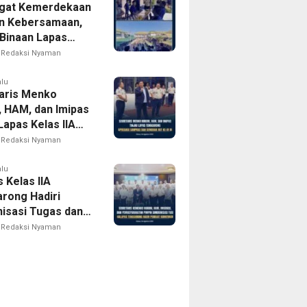
gat Kemerdekaan
n Kebersamaan,
Binaan Lapas
IIA Tenggarong
Redaksi Nyaman
as Ikuti Beragam
baan HUT ke-81
alu
aris Menko
 HAM, dan Imipas
Lapas Kelas IIA
rong, Saksikan
Redaksi Nyaman
k HUT ke-81
ekaan RI
alu
 Kelas IIA
rong Hadiri
nisasi Tugas dan
 Kemenko
Redaksi Nyaman
 Imipas, Perkuat
 Antarinstansi