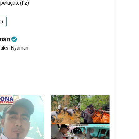
 petugas. (Fz)
un
aman
edaksi Nyaman