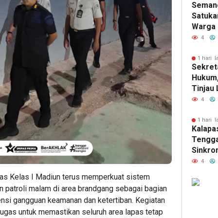
Seman
Satuka
Warga 
Kelas 
4
Antusi
Perlom
1 hari l
Sekret
RI
Hukum,
Tinjau 
Tengga
4
Semara
Kemerd
1 hari l
Kalapas
Tengga
Sinkro
Fungsi
4
Kumham
s Kelas I Madiun terus memperkuat sistem
Sinergi
patroli malam di area brandgang sebagai bagian
tensi gangguan keamanan dan ketertiban. Kegiatan
etugas untuk memastikan seluruh area lapas tetap