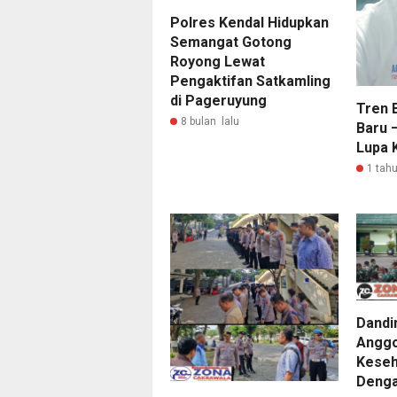
Polres Kendal Hidupkan
Semangat Gotong
Royong Lewat
Pengaktifan Satkamling
di Pageruyung
Tren B
8 bulan lalu
Baru –
Lupa 
1 tahu
Dandi
Anggo
Keseh
Denga