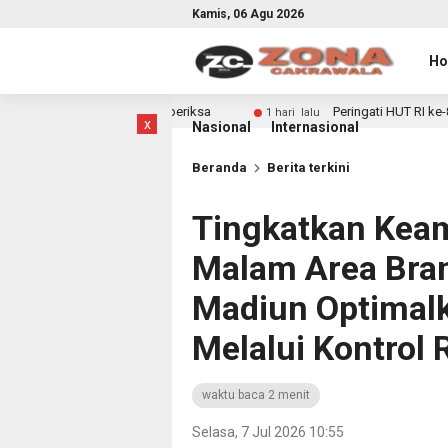
Kamis, 06 Agu 2026
H
Diperiksa
Peringati HUT RI ke-81, Aksi Donor Darah Peg
1 hari lalu
x
Nasional
Internasional
Beranda
Berita terkini
Tingkatkan Keam
Malam Area Bran
Madiun Optimal
Melalui Kontrol 
waktu baca 2 menit
Selasa, 7 Jul 2026 10:55