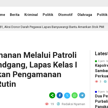
ome
Berita
Kriminal
Politik
Otomotif
Olahraga
Politik
awai Lapas Banyuwangi Bantu Amankan Stok PMI
Setetes 
1 hari lalu
anan Melalui Patroli
Lates
5 jam l
dgang, Lapas Kelas I
Kapolr
Samban
kan Pengamanan
Perkua
Rutin
Penega
3
Kabupa
9 jam l
Dua Pe
Purbal
19
Redaksi Nyaman
Pangka