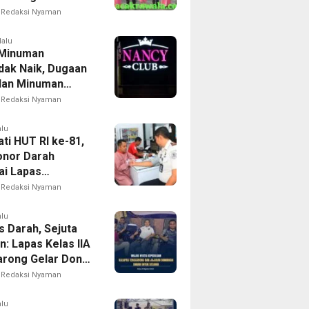
Redaksi Nyaman
lalu
 Minuman
ak Naik, Dugaan
lan Minuman
hol Racikan di
Redaksi Nyaman
Club Surabaya
, Legalitas
alu
ti HUT RI ke-81,
nan Diminta
onor Darah
ksa
i Lapas
angi Bantu
Redaksi Nyaman
n Stok PMI
alu
s Darah, Sejuta
: Lapas Kelas IIA
rong Gelar Donor
Gabungan
Redaksi Nyaman
ma UPT
yarakatan
alu