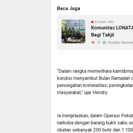
Baca Juga
5 bulan lalu
Komunitas LONATA 
Bagi Takjil
77
Redaksi Nyama
“Dalam rangka memelihara kamtibmas
kondisi menyambut Bulan Ramadan da
pencegahan kriminalitas, peningkata
masyarakat,” ujar Hendry.
Ia menjelaskan, dalam Operasi Peka
narkoba dengan barang bukti sabu se
obatan sebanyak 200 butir dan 1.100 