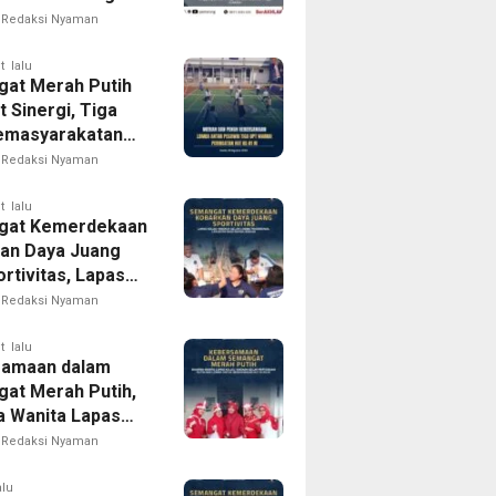
iap Wujudkan
Redaksi Nyaman
arakatan yang
pak bagi
t lalu
at Merah Putih
akat
 Sinergi, Tiga
emasyarakatan
rong Gelar
Redaksi Nyaman
Antarpegawai
 HUT RI ke-81
t lalu
gat Kemerdekaan
an Daya Juang
rtivitas, Lapas
 Madiun Gelar
Redaksi Nyaman
Tradisional
an bagi Warga
t lalu
samaan dalam
at Merah Putih,
 Wanita Lapas
 Madiun Gelar
Redaksi Nyaman
uan Rutin dan
am Lomba Sambut
alu