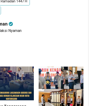
si Ramadan 1447 H
aman
edaksi Nyaman