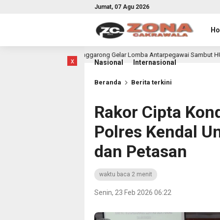
Jumat, 07 Agu 2026
H
katan Tenggarong Gelar Lomba Antarpegawai Sambut HUT RI ke-81
21 
x
Nasional
Internasional
Beranda
Berita terkini
Rakor Cipta Kon
Polres Kendal U
dan Petasan
waktu baca 2 menit
Senin, 23 Feb 2026 06:22