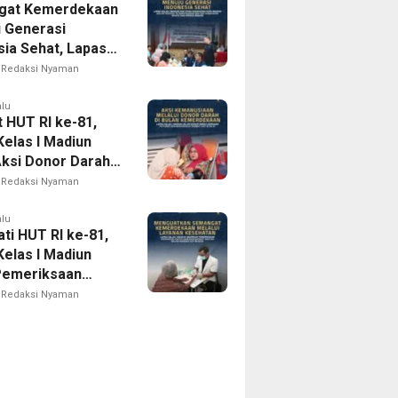
gat Kemerdekaan
 ke-81
 Generasi
sia Sehat, Lapas
I Madiun Bersama
Redaksi Nyaman
 Kota Madiun
Tracing TB
alu
 HUT RI ke-81,
egrasi dan Cek
Kelas I Madiun
tan Gratis bagi
Aksi Donor Darah,
Binaan
Nyata Kepedulian
Redaksi Nyaman
usiaan
alu
ti HUT RI ke-81,
Kelas I Madiun
Pemeriksaan
tan Gratis bagi
Redaksi Nyaman
akat