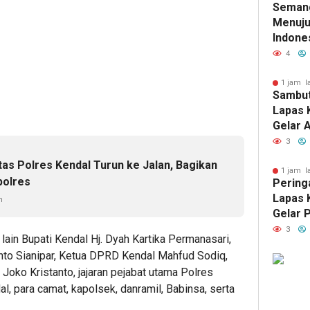
Seman
HUT RI
Menuju
Indone
Kelas 
4
Dinkes
Gelar 
1 jam l
Sambut
Terint
Lapas 
Keseha
Gelar 
Warga 
Wujud 
3
Keman
tas Polres Kendal Turun ke Jalan, Bagikan
1 jam l
polres
Peringa
Lapas 
n
Gelar 
Keseha
3
 lain Bupati Kendal Hj. Dyah Kartika Permanasari,
Masyar
to Sianipar, Ketua DPRD Kendal Mahfud Sodiq,
ko Kristanto, jajaran pejabat utama Polres
 para camat, kapolsek, danramil, Babinsa, serta