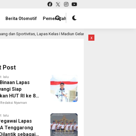
Berita Otomotif
Pemerintah
as Kelas I Madiun Gelar Lomba Tradisional Lanjutan bagi Warga Binaan
x
t Post
t lalu
Binaan Lapas
angi Siap
kan HUT RI ke 81
 Berbagai
Redaksi Nyaman
mbaan
t lalu
Pegawai Lapas
IIA Tenggarong
Dilantik sebagai