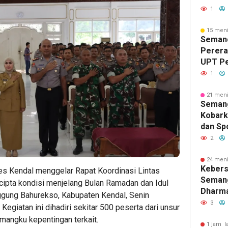
PNS, S
1
Pemasy
Berdam
15 meni
Semang
Masyar
Pererat
UPT P
Tengga
1
Lomba 
Sambut
21 meni
Seman
Kobark
dan Spo
Kelas I
2
Lomba 
Lanjut
24 meni
Keber
es Kendal menggelar Rapat Koordinasi Lintas
Binaan
Semang
 cipta kondisi menjelang Bulan Ramadan dan Idul
Dharma
nggung Bahurekso, Kabupaten Kendal, Senin
Kelas I
3
egiatan ini dihadiri sekitar 500 peserta dari unsur
Pertem
emangku kepentingan terkait.
Berag
1 jam l