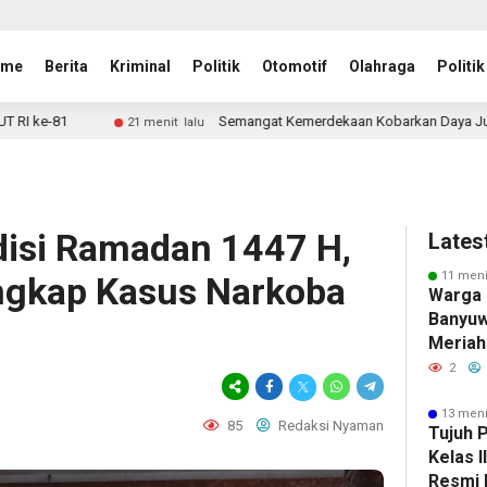
ome
Berita
Kriminal
Politik
Otomotif
Olahraga
Politik
Semangat Kemerdekaan Kobarkan Daya Juang dan Sportivitas, Lap
menit lalu
disi Ramadan 1447 H,
Lates
11 meni
ngkap Kasus Narkoba
Warga 
Banyuw
Meriah
dengan
2
Perlo
13 meni
85
Redaksi Nyaman
Tujuh 
Kelas 
Resmi 