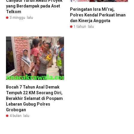
Cahyadi Turun Awasi Proyek
yang Berdampak pada Aset
Peringatan Isra Mi’raj,
Telkom
Polres Kendal Perkuat Iman
3 minggu lalu
dan Kinerja Anggota
1 tahun lalu
Bocah 7 Tahun Asal Demak
Tempuh 22 KM Seorang Diri,
Berakhir Selamat di Pospam
Lebaran Gubug Polres
Grobogan
4 bulan lalu