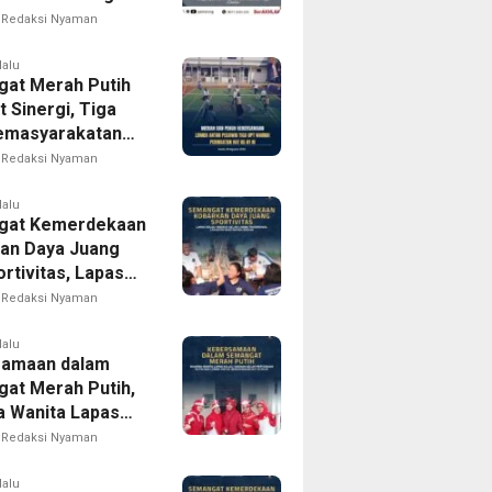
iap Wujudkan
Redaksi Nyaman
arakatan yang
pak bagi
lalu
at Merah Putih
akat
 Sinergi, Tiga
emasyarakatan
rong Gelar
Redaksi Nyaman
Antarpegawai
 HUT RI ke-81
lalu
gat Kemerdekaan
an Daya Juang
rtivitas, Lapas
 Madiun Gelar
Redaksi Nyaman
Tradisional
an bagi Warga
lalu
samaan dalam
at Merah Putih,
 Wanita Lapas
 Madiun Gelar
Redaksi Nyaman
uan Rutin dan
am Lomba Sambut
lalu