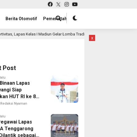
Berita Otomotif
Pemerintah
un Gelar Lomba Tradisional Lanjutan bagi Warga Binaan
16 jam lalu
x
t Post
lalu
Binaan Lapas
angi Siap
kan HUT RI ke 81
 Berbagai
Redaksi Nyaman
mbaan
lalu
Pegawai Lapas
IIA Tenggarong
Dilantik sebagai