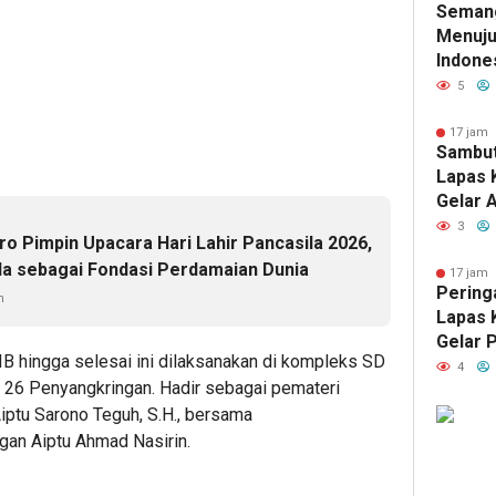
Seman
HUT RI
Menuju
Indone
Kelas 
5
Dinkes
Gelar 
17 jam 
Sambut
Terint
Lapas 
Keseha
Gelar 
Warga 
Wujud 
3
o Pimpin Upacara Hari Lahir Pancasila 2026,
Keman
a sebagai Fondasi Perdamaian Dunia
17 jam 
Peringa
n
Lapas 
Gelar 
IB hingga selesai ini dilaksanakan di kompleks SD
Keseha
4
 26 Penyangkringan. Hadir sebagai pemateri
Masyar
iptu Sarono Teguh, S.H., bersama
an Aiptu Ahmad Nasirin.