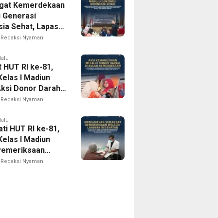
gat Kemerdekaan
 ke-81
 Generasi
sia Sehat, Lapas
I Madiun Bersama
Redaksi Nyaman
 Kota Madiun
Tracing TB
lalu
 HUT RI ke-81,
egrasi dan Cek
Kelas I Madiun
tan Gratis bagi
Aksi Donor Darah,
Binaan
Nyata Kepedulian
Redaksi Nyaman
usiaan
lalu
ti HUT RI ke-81,
Kelas I Madiun
Pemeriksaan
tan Gratis bagi
Redaksi Nyaman
akat