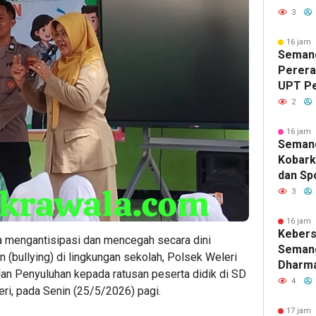
PNS, S
3
Pemasy
Berdam
16 jam 
Semang
Masyar
Pererat
UPT P
Tengga
2
Lomba 
Sambut
16 jam 
Seman
Kobark
dan Spo
Kelas I
3
Lomba 
Lanjut
16 jam 
Keber
Binaan
 mengantisipasi dan mencegah secara dini
Semang
 (bullying) di lingkungan sekolah, Polsek Weleri
Dharma
n Penyuluhan kepada ratusan peserta didik di SD
Kelas I
4
ri, pada Senin (25/5/2026) pagi.
Pertem
Berag
17 jam 