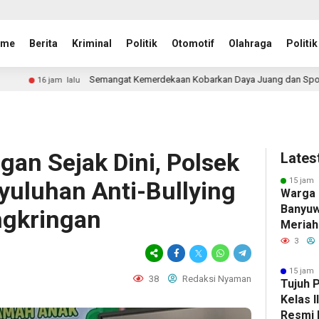
ome
Berita
Kriminal
Politik
Otomotif
Olahraga
Politik
angat Kemerdekaan Kobarkan Daya Juang dan Sportivitas, Lapas Kelas I Madi
an Sejak Dini, Polsek
Lates
15 jam 
yuluhan Anti-Bullying
Warga 
Banyuw
ngkringan
Meriah
dengan
3
Perlo
15 jam 
38
Redaksi Nyaman
Tujuh 
Kelas 
Resmi 