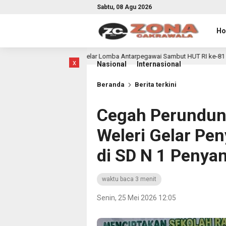
Sabtu, 08 Agu 2026
H
ong Gelar Lomba Antarpegawai Sambut HUT RI ke-81
Sem
16 jam lalu
x
Nasional
Internasional
Beranda
Berita terkini
Cegah Perundung
Weleri Gelar Pen
di SD N 1 Penya
waktu baca 3 menit
Senin, 25 Mei 2026 12:05