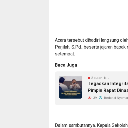
Acara tersebut dihadiri langsung ol
Parjilah, S.Pd., beserta jajaran bapa
setempat.
Baca Juga
2 bulan lalu
Tegaskan Integri
Pimpin Rapat Din
39
Redaksi Nyama
Dalam sambutannya, Kepala Sekolah S