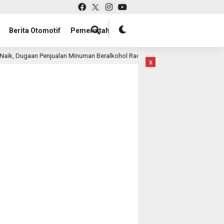
Berita Otomotif
Pemerintah
gaan Penjualan Minuman Beralkohol Racikan di Nancy Club Surabaya Disorot,
x