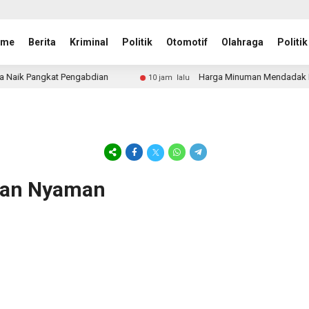
ome
Berita
Kriminal
Politik
Otomotif
Olahraga
Politik
ik Pangkat Pengabdian
Harga Minuman Mendadak Naik, Du
10 jam lalu
Dan Nyaman