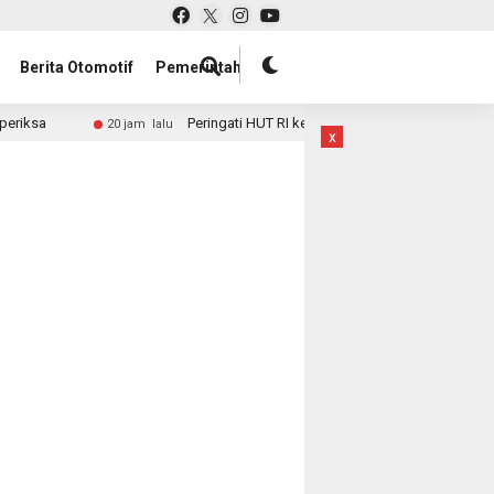
Berita Otomotif
Pemerintah
a
Peringati HUT RI ke-81, Aksi Donor Darah Pegawai L
20 jam lalu
x