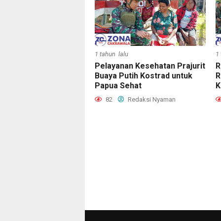
1 tahun lalu
1
Pelayanan Kesehatan Prajurit
R
Buaya Putih Kostrad untuk
R
Papua Sehat
K
82
Redaksi Nyaman