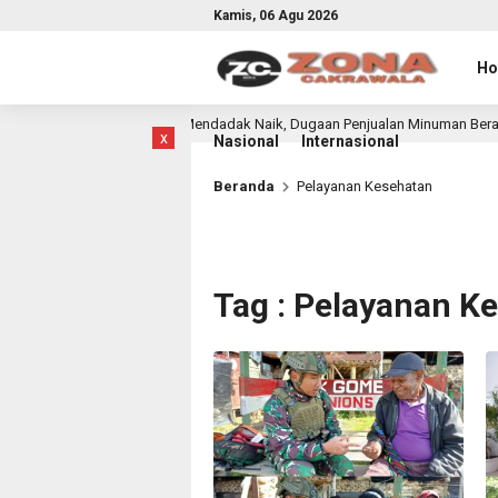
Kamis, 06 Agu 2026
H
Harga Minuman Mendadak Naik, Dugaan Penjualan Minuman Beralkohol Rac
lalu
x
Nasional
Internasional
Beranda
Pelayanan Kesehatan
Tag : Pelayanan K