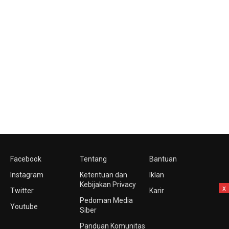
Facebook
Tentang
Bantuan
Instagram
Ketentuan dan
Iklan
Kebijakan Privacy
x
Twitter
Karir
Pedoman Media
Youtube
Siber
Panduan Komunitas