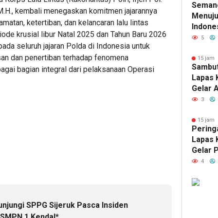
Seman
HUT RI
, M.H., kembali menegaskan komitmen jajarannya
Menuju
tan, ketertiban, dan kelancaran lalu lintas
Indone
iode krusial libur Natal 2025 dan Tahun Baru 2026
Kelas 
5
pada seluruh jajaran Polda di Indonesia untuk
Dinkes
san dan penertiban terhadap fenomena
Gelar 
15 jam 
Sambut
bagai bagian integral dari pelaksanaan Operasi
Terint
Lapas 
Keseha
Gelar 
Warga 
Wujud 
3
Keman
15 jam 
Peringa
Lapas 
Gelar 
Keseha
4
Masyar
unjungi SPPG Sijeruk Pasca Insiden
 SMPN 1 Kendal*