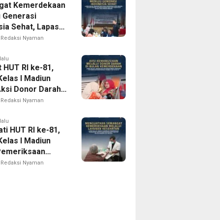
gat Kemerdekaan
 ke-81
 Generasi
sia Sehat, Lapas
I Madiun Bersama
Redaksi Nyaman
 Kota Madiun
Tracing TB
lalu
 HUT RI ke-81,
egrasi dan Cek
Kelas I Madiun
tan Gratis bagi
Aksi Donor Darah,
Binaan
Nyata Kepedulian
Redaksi Nyaman
usiaan
lalu
ti HUT RI ke-81,
Kelas I Madiun
Pemeriksaan
tan Gratis bagi
Redaksi Nyaman
akat