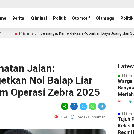
ome
Berita
Kriminal
Politik
Otomotif
Olahraga
Politik
mangat Kemerdekaan Kobarkan Daya Juang dan Sportivitas, Lapas Kelas I Ma
matan Jalan:
Lates
14 jam 
etkan Nol Balap Liar
Warga 
Banyuw
am Operasi Zebra 2025
Meriah
dengan
3
Perlo
14 jam 
169
Redaksi Nyaman
Tujuh 
Kelas 
Resmi 