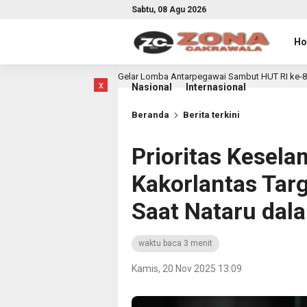
Sabtu, 08 Agu 2026
H
rong Gelar Lomba Antarpegawai Sambut HUT RI ke-81
Se
14 jam lalu
x
Nasional
Internasional
Beranda
Berita terkini
Prioritas Kesela
Kakorlantas Targ
Saat Nataru dal
waktu baca 3 menit
Kamis, 20 Nov 2025 13:09