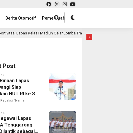
Berita Otomotif
Pemerintah
diun Gelar Lomba Tradisional Lanjutan bagi Warga Binaan
14 jam lal
x
t Post
lalu
Binaan Lapas
angi Siap
kan HUT RI ke 81
 Berbagai
Redaksi Nyaman
mbaan
lalu
Pegawai Lapas
IIA Tenggarong
Dilantik sebagai