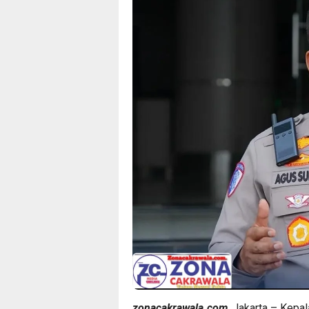
zonacakrawala.com
. Jakarta – Kepal