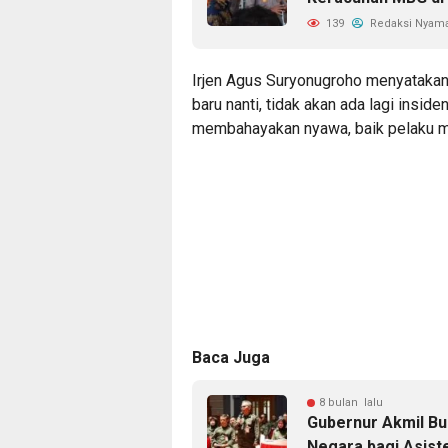
139
Redaksi Nyam
​Irjen Agus Suryonugroho menyataka
baru nanti, tidak akan ada lagi insi
membahayakan nyawa, baik pelaku m
Baca Juga
8 bulan lalu
Gubernur Akmil B
Negara bagi Asis