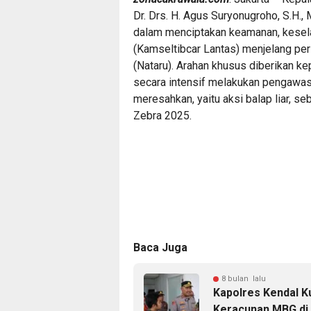
Dr. Drs. H. Agus Suryonugroho, S.H.
dalam menciptakan keamanan, keselama
(Kamseltibcar Lantas) menjelang per
(Nataru). Arahan khusus diberikan ke
secara intensif melakukan pengawa
meresahkan, yaitu aksi balap liar, se
Zebra 2025.
Baca Juga
8 bulan lalu
Kapolres Kendal K
Keracunan MBG di