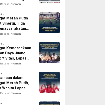
iap Wujudkan
Redaksi Nyaman
arakatan yang
pak bagi
lalu
at Merah Putih
akat
 Sinergi, Tiga
emasyarakatan
rong Gelar
Redaksi Nyaman
Antarpegawai
 HUT RI ke-81
lalu
gat Kemerdekaan
an Daya Juang
rtivitas, Lapas
 Madiun Gelar
Redaksi Nyaman
Tradisional
an bagi Warga
lalu
samaan dalam
at Merah Putih,
 Wanita Lapas
 Madiun Gelar
Redaksi Nyaman
uan Rutin dan
am Lomba Sambut
lalu