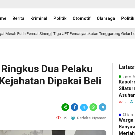
ome
Berita
Kriminal
Politik
Otomotif
Olahraga
Politik
nergi, Tiga UPT Pemasyarakatan Tenggarong Gelar Lomba Antarpegawai Sambu
s Ringkus Dua Pelaku
Lates
3 jam l
Kejahatan Dipakai Beli
Kapolr
Silatur
Asuhan 
Anak Y
2
Belajar
23 jam 
19
Redaksi Nyaman
Warga 
Banyuw
Meriah