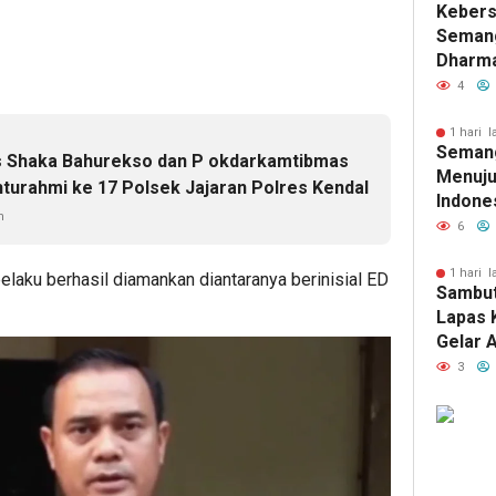
Keber
Binaan
Semang
Dharma
Kelas I
4
Pertem
Berag
1 hari l
Seman
HUT RI
s Shaka Bahurekso dan P okdarkamtibmas
Menuju
hturahmi ke 17 Polsek Jajaran Polres Kendal
Indone
n
Kelas 
6
Dinkes
Gelar 
1 hari l
laku berhasil diamankan diantaranya berinisial ED
Sambut
Terint
Lapas 
Keseha
Gelar 
Warga 
Wujud 
3
Keman