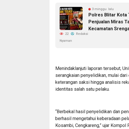
3 minggu lalu
Polres Blitar Kota
Penjualan Miras Ta
Kecamatan Srenga
22
Redaksi
Nyaman
Menindaklanjuti laporan tersebut, U
serangkaian penyelidikan, mulai dari
keterangan saksi hingga analisis r
identitas salah satu pelaku.
“Berbekal hasil penyelidikan dan pen
berhasil mengetahui keberadaan pelak
Kosambi, Cengkareng,” ujar Kompol R