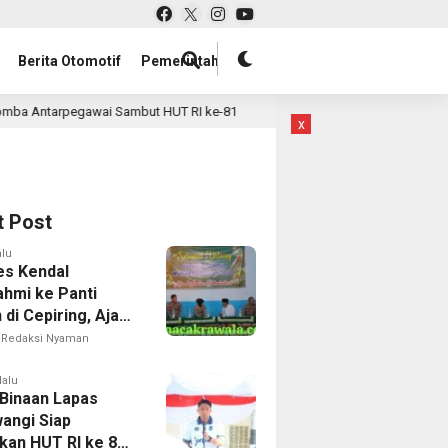
Berita Otomotif
Pemerintah
t HUT RI ke-81
Semangat Kemerdekaan Kobarkan Daya Ju
23 jam lalu
x
t Post
alu
es Kendal
ahmi ke Panti
di Cepiring, Ajak
atim Fokus
Redaksi Nyaman
lalu
Binaan Lapas
angi Siap
kan HUT RI ke 81