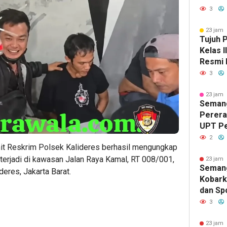
dengan
3
Perlo
23 jam 
Tujuh 
Kelas 
Resmi 
PNS, S
3
Pemasy
Berdam
23 jam 
Semang
Masyar
Pererat
UPT P
Tengga
2
Unit Reskrim Polsek Kalideres berhasil mengungkap
Lomba 
Sambut
terjadi di kawasan Jalan Raya Kamal, RT 008/001,
23 jam 
Seman
deres, Jakarta Barat.
Kobark
dan Spo
Kelas I
3
Lomba 
Lanjut
23 jam 