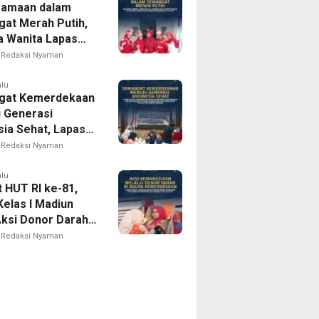
samaan dalam
at Merah Putih,
 Wanita Lapas
 Madiun Gelar
Redaksi Nyaman
uan Rutin dan
am Lomba Sambut
alu
gat Kemerdekaan
 ke-81
 Generasi
sia Sehat, Lapas
I Madiun Bersama
Redaksi Nyaman
 Kota Madiun
Tracing TB
alu
 HUT RI ke-81,
egrasi dan Cek
Kelas I Madiun
tan Gratis bagi
Aksi Donor Darah,
Binaan
Nyata Kepedulian
Redaksi Nyaman
usiaan