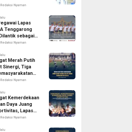
 Berbagai
Redaksi Nyaman
mbaan
lalu
Pegawai Lapas
IIA Tenggarong
Dilantik sebagai
iap Wujudkan
Redaksi Nyaman
arakatan yang
pak bagi
lalu
at Merah Putih
akat
 Sinergi, Tiga
emasyarakatan
rong Gelar
Redaksi Nyaman
Antarpegawai
 HUT RI ke-81
lalu
gat Kemerdekaan
an Daya Juang
rtivitas, Lapas
 Madiun Gelar
Redaksi Nyaman
Tradisional
an bagi Warga
lalu