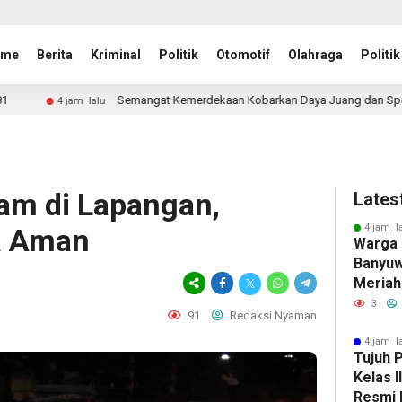
ome
Berita
Kriminal
Politik
Otomotif
Olahraga
Politik
mangat Kemerdekaan Kobarkan Daya Juang dan Sportivitas, Lapas Kelas I Ma
Jam di Lapangan,
Lates
4 jam l
a Aman
Warga 
Banyuw
Meriah
dengan
3
91
Redaksi Nyaman
Perlo
4 jam l
Tujuh 
Kelas 
Resmi 