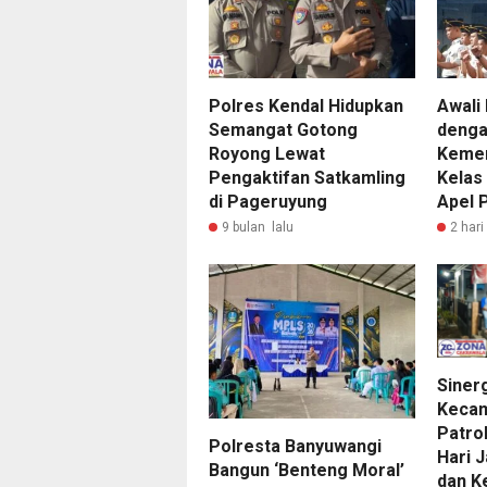
Polres Kendal Hidupkan
Awali
Semangat Gotong
denga
Royong Lewat
Kemer
Pengaktifan Satkamling
Kelas 
di Pageruyung
Apel 
9 bulan lalu
2 hari
Sinerg
Kecam
Patro
Polresta Banyuwangi
Hari 
Bangun ‘Benteng Moral’
dan K