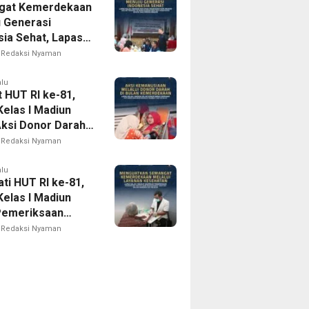
gat Kemerdekaan
 ke-81
 Generasi
sia Sehat, Lapas
I Madiun Bersama
Redaksi Nyaman
 Kota Madiun
Tracing TB
alu
 HUT RI ke-81,
egrasi dan Cek
Kelas I Madiun
tan Gratis bagi
Aksi Donor Darah,
Binaan
Nyata Kepedulian
Redaksi Nyaman
usiaan
alu
ti HUT RI ke-81,
Kelas I Madiun
Pemeriksaan
tan Gratis bagi
Redaksi Nyaman
akat