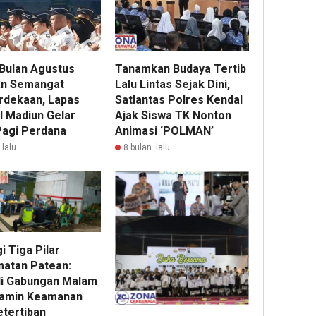
 Bulan Agustus
Tanamkan Budaya Tertib
n Semangat
Lalu Lintas Sejak Dini,
dekaan, Lapas
Satlantas Polres Kendal
I Madiun Gelar
Ajak Siswa TK Nonton
Pagi Perdana
Animasi ‘POLMAN’
 lalu
8 bulan lalu
i Tiga Pilar
atan Patean:
li Gabungan Malam
Jamin Keamanan
etertiban