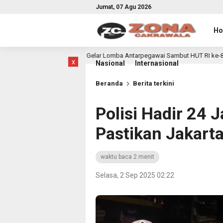
Jumat, 07 Agu 2026
H
arong Gelar Lomba Antarpegawai Sambut HUT RI ke-81
Se
4 jam lalu
x
Nasional
Internasional
Beranda
Berita terkini
Polisi Hadir 24 
Pastikan Jakart
waktu baca 2 menit
Selasa, 2 Sep 2025 02:22