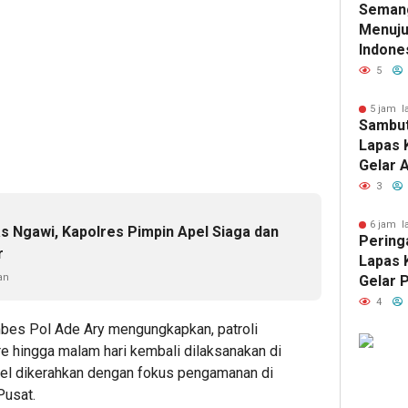
Seman
HUT RI
Menuju
Indone
Kelas 
5
Dinkes
Gelar 
5 jam l
Sambut
Terint
Lapas 
Keseha
Gelar 
Warga 
Wujud 
3
Keman
6 jam l
 Ngawi, Kapolres Pimpin Apel Siaga dan
Peringa
r
Lapas 
an
Gelar 
Keseha
4
Masyar
es Pol Ade Ary mengungkapkan, patroli
e hingga malam hari kembali dilaksanakan di
onel dikerahkan dengan fokus pengamanan di
Pusat.