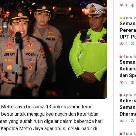
PNS, S
1
Pemasy
Berdam
4 jam l
Semang
Masyar
Pererat
UPT P
Tengga
2
Lomba 
Sambut
4 jam l
Seman
Kobark
dan Spo
Kelas I
3
Lomba 
Lanjut
4 jam l
Keber
Binaan
a Metro Jaya bersama 13 polres jajaran terus
Semang
a besar untuk menjaga keamanan dan ketertiban
Dharma
Kelas I
atan yang sudah rutin digelar dalam beberapa hari
4
Pertem
 Kapolda Metro Jaya agar polisi selalu hadir di
Berag
5 jam l