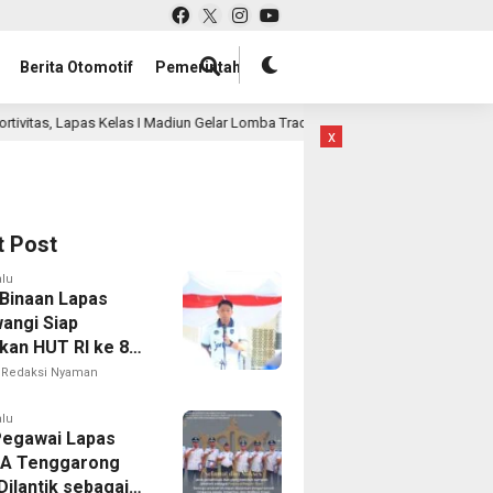
Berita Otomotif
Pemerintah
diun Gelar Lomba Tradisional Lanjutan bagi Warga Binaan
4 jam lalu
x
t Post
alu
Binaan Lapas
angi Siap
kan HUT RI ke 81
 Berbagai
Redaksi Nyaman
mbaan
alu
Pegawai Lapas
IIA Tenggarong
Dilantik sebagai