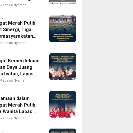
iap Wujudkan
Redaksi Nyaman
arakatan yang
pak bagi
alu
at Merah Putih
akat
 Sinergi, Tiga
emasyarakatan
rong Gelar
Redaksi Nyaman
Antarpegawai
 HUT RI ke-81
alu
gat Kemerdekaan
an Daya Juang
rtivitas, Lapas
 Madiun Gelar
Redaksi Nyaman
Tradisional
an bagi Warga
alu
samaan dalam
at Merah Putih,
 Wanita Lapas
 Madiun Gelar
Redaksi Nyaman
uan Rutin dan
am Lomba Sambut
alu