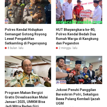
Polres Kendal Hidupkan
HUT Bhayangkara ke-80,
Semangat Gotong Royong
Polres Kendal Bedah Dua
Lewat Pengaktifan
Rumah Warga di Kangkung
Satkamling di Pageruyung
dan Pegandon
8 bulan lalu
2 minggu lalu
Jokowi Penuhi Panggilan
Program Makan Bergizi
Bareskrim Polri, Sekaligus
Gratis Direalisasikan Mulai
Bawa Pulang Kembali Ijazah
Januari 2025, UMKM Bisa
UGM
Jadi Mitra Badan Gizi