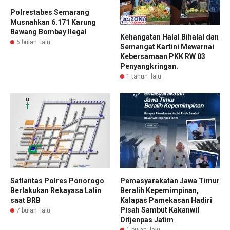
Polrestabes Semarang
Musnahkan 6.171 Karung
Bawang Bombay Ilegal
Kehangatan Halal Bihalal dan
6 bulan lalu
Semangat Kartini Mewarnai
Kebersamaan PKK RW 03
Penyangkringan.
1 tahun lalu
Satlantas Polres Ponorogo
Pemasyarakatan Jawa Timur
Berlakukan Rekayasa Lalin
Beralih Kepemimpinan,
saat BRB
Kalapas Pamekasan Hadiri
Pisah Sambut Kakanwil
7 bulan lalu
Ditjenpas Jatim
1 bulan lalu