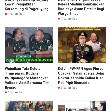
Lewat Pengaktifan
Kelas I Madiun Kembangkan
Satkamling di Pageruyung
Budidaya Ayam Petelur bagi
Warga Binaan
9 bulan lalu
1 bulan lalu
Wujudkan Tata Kelola
Ketum PW-FRN Agus Flores
Transparan, Kodam
Ucapkan Selamat atas Gelar
IV/Diponegoro Matangkan
Doktor Kapolda Kalbar Irjen
Validasi Aset Bersama Tim
Pol. Pipit Rismanto
Itjenad
3 bulan lalu
1 bulan lalu