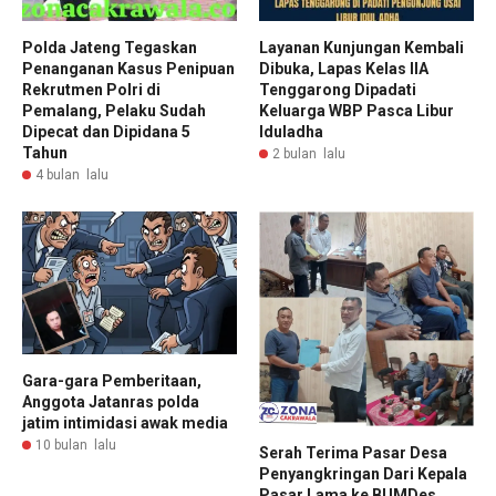
Polda Jateng Tegaskan
Layanan Kunjungan Kembali
Penanganan Kasus Penipuan
Dibuka, Lapas Kelas IIA
Rekrutmen Polri di
Tenggarong Dipadati
Pemalang, Pelaku Sudah
Keluarga WBP Pasca Libur
Dipecat dan Dipidana 5
Iduladha
Tahun
2 bulan lalu
4 bulan lalu
Gara-gara Pemberitaan,
Anggota Jatanras polda
jatim intimidasi awak media
10 bulan lalu
Serah Terima Pasar Desa
Penyangkringan Dari Kepala
Pasar Lama ke BUMDes