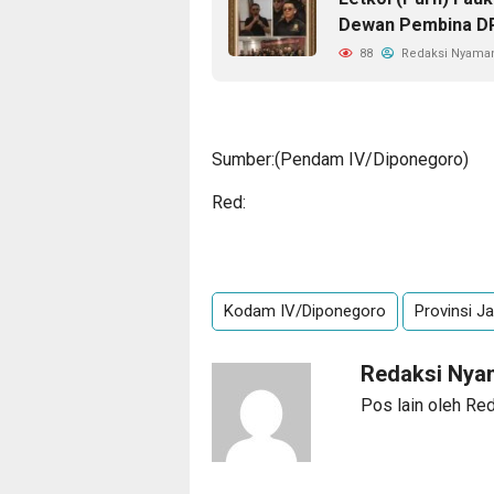
Dewan Pembina DP
88
Redaksi Nyama
Sumber:(Pendam IV/Diponegoro)
Red:
Kodam IV/Diponegoro
Provinsi J
Redaksi Ny
Pos lain oleh R