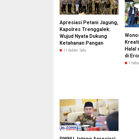
Apresiasi Petani Jagung,
Kapolres Trenggalek:
Wonos
Wujud Nyata Dukung
Kreat
Ketahanan Pangan
Halal
11 bulan lalu
di Er
1 tahu
PWNU Jateng Apresiasi