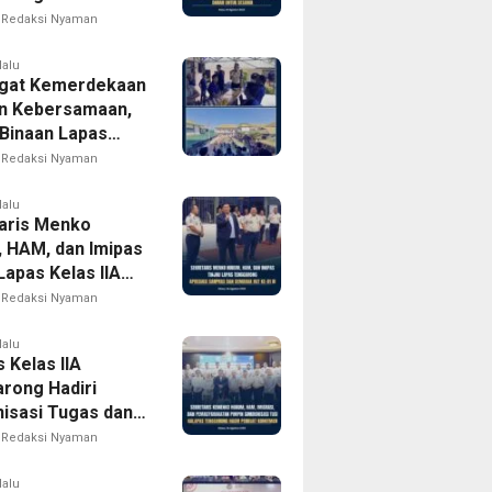
Gabungan
Redaksi Nyaman
ma UPT
yarakatan
lalu
gat Kemerdekaan
n Kebersamaan,
Binaan Lapas
IIA Tenggarong
Redaksi Nyaman
as Ikuti Beragam
baan HUT ke-81
lalu
aris Menko
 HAM, dan Imipas
Lapas Kelas IIA
rong, Saksikan
Redaksi Nyaman
k HUT ke-81
ekaan RI
lalu
 Kelas IIA
rong Hadiri
nisasi Tugas dan
 Kemenko
Redaksi Nyaman
 Imipas, Perkuat
 Antarinstansi
lalu