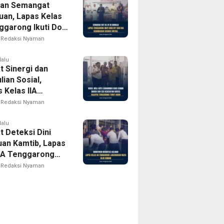
an Semangat
uan, Lapas Kelas
nggarong Ikuti Doa
saan Lintas
Redaksi Nyaman
dan Kick Off
k HUT ke-81
lalu
t Sinergi dan
ekaan RI
ian Sosial,
 Kelas IIA
rong Hadiri
Redaksi Nyaman
Darah dan Cek
tan Gratis di
lalu
t Deteksi Dini
Samarinda
an Kamtib, Lapas
IIA Tenggarong
elar Razia Blok
Redaksi Nyaman
 Warga Binaan