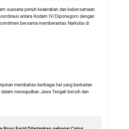
lam suasana penuh keakraban dan kebersamaan
 koordinasi antara Kodam IV/Diponegoro dengan
rkomitmen bersama memberantas Narkoba di
mpinan membahas berbagai hal yang berkaitan
a dalam mewujudkan Jawa Tengah bersih dan
a Noor Farid Ditetapkan sebagai Calon