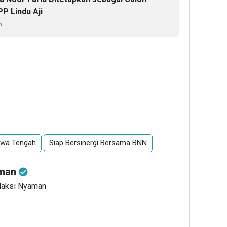
P Lindu Aji
n
awa Tengah
Siap Bersinergi Bersama BNN
aman
edaksi Nyaman