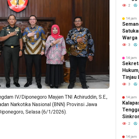
Darah 
2
Bersa
Pemas
14 jam 
Seman
Satuka
Warga 
Kelas 
3
Antusi
Perlom
14 jam 
Sekret
RI
Hukum,
Tinjau 
Tengga
3
Semara
gdam IV/Diponegoro Mayjen TNI Achiruddin, S.E.,
Kemerd
14 jam 
Kalapas
adan Narkotika Nasional (BNN) Provinsi Jawa
Tengga
iponegoro, Selasa (6/1/2026).
Sinkro
Fungsi
2
Kumham
Sinergi
14 jam 