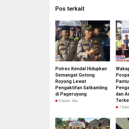
Pos terkait
Polres Kendal Hidupkan
Wakap
Semangat Gotong
Pospa
Royong Lewat
Pantu
Pengaktifan Satkamling
Peng
di Pageruyung
dan A
Terke
8 bulan lalu
7 bula