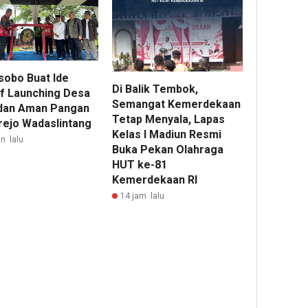
obo Buat Ide
Di Balik Tembok,
if Launching Desa
Semangat Kemerdekaan
 dan Aman Pangan
Tetap Menyala, Lapas
orejo Wadaslintang
Kelas I Madiun Resmi
n lalu
Buka Pekan Olahraga
HUT ke-81
Kemerdekaan RI
14 jam lalu