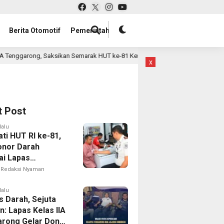
Berita Otomotif
Pemerintah
ikan Semarak HUT ke-81 Kemerdekaan RI
Kalapas Kelas 
14 jam lalu
x
t Post
lalu
ti HUT RI ke-81,
onor Darah
i Lapas
angi Bantu
Redaksi Nyaman
n Stok PMI
lalu
s Darah, Sejuta
: Lapas Kelas IIA
rong Gelar Donor