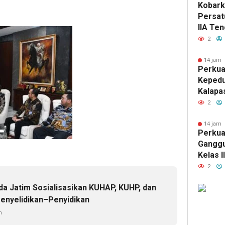
Kobark
Persat
IIA Te
Kebang
2
Agama 
Semara
14 jam 
Perkua
Kemerd
Kepedul
Kalapas
Tengga
2
Donor 
Keseha
14 jam 
Perkua
Rutan 
Ganggu
Kelas 
Rutin G
2
Hunian
da Jatim Sosialisasikan KUHAP, KUHP, dan
enyelidikan–Penyidikan
n