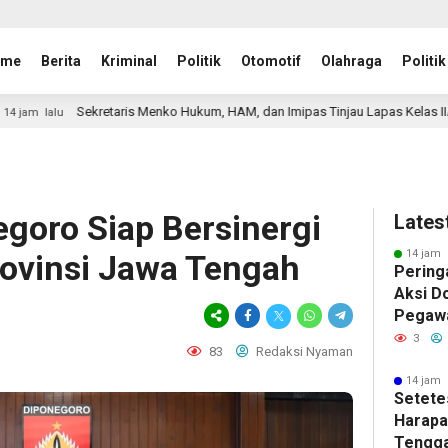
ome
Berita
Kriminal
Politik
Otomotif
Olahraga
Politik
ris Menko Hukum, HAM, dan Imipas Tinjau Lapas Kelas IIA Tenggarong, Saks
goro Siap Bersinergi
Lates
14 jam 
ovinsi Jawa Tengah
Peringa
Aksi D
Pegawa
Banyuw
3
83
Redaksi Nyaman
Amanka
14 jam 
Setete
Harapan
Tengga