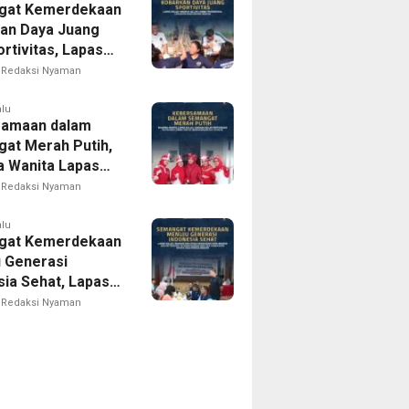
gat Kemerdekaan
an Daya Juang
rtivitas, Lapas
 Madiun Gelar
Redaksi Nyaman
Tradisional
an bagi Warga
alu
samaan dalam
at Merah Putih,
 Wanita Lapas
 Madiun Gelar
Redaksi Nyaman
uan Rutin dan
am Lomba Sambut
alu
gat Kemerdekaan
 ke-81
 Generasi
sia Sehat, Lapas
I Madiun Bersama
Redaksi Nyaman
 Kota Madiun
Tracing TB
egrasi dan Cek
tan Gratis bagi
Binaan