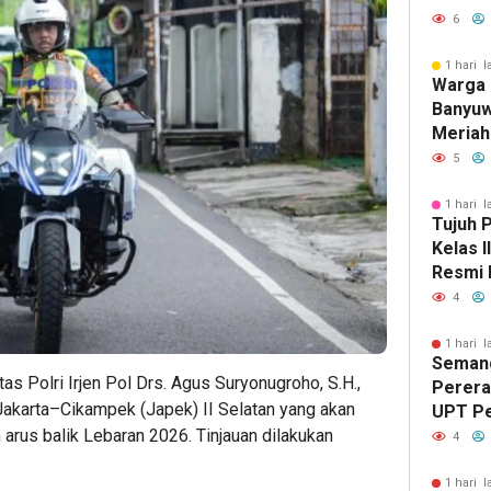
Anak Y
6
Belajar
1 hari l
Warga 
Banyuw
Meriah
dengan
5
Perlo
1 hari l
Tujuh 
Kelas 
Resmi 
PNS, S
4
Pemasy
Berdam
1 hari l
Semang
Masyar
tas Polri Irjen Pol Drs. Agus Suryonugroho, S.H.,
Pererat
Jakarta–Cikampek (Japek) II Selatan yang akan
UPT P
arus balik Lebaran 2026. Tinjauan dilakukan
Tengga
4
Lomba 
Sambut
1 hari l