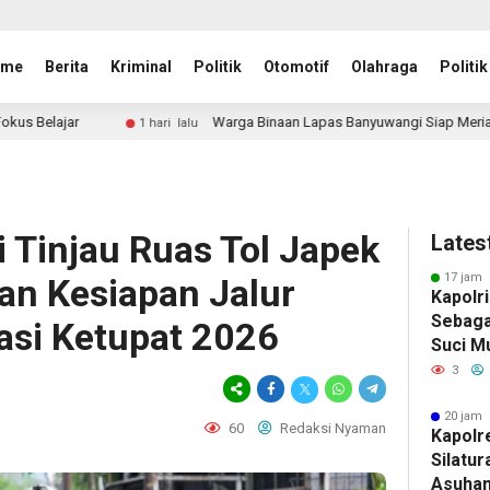
ome
Berita
Kriminal
Politik
Otomotif
Olahraga
Politik
Warga Binaan Lapas Banyuwangi Siap Meriahkan HUT RI ke 81 deng
hari lalu
i Tinjau Ruas Tol Japek
Lates
17 jam 
kan Kesiapan Jalur
Kapolr
Sebaga
asi Ketupat 2026
Suci M
3
20 jam 
60
Redaksi Nyaman
Kapolr
Silatur
Asuhan 