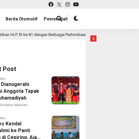
Berita Otomotif
Pemerintah
an Berbagai Perlombaan
Tujuh Pegawai Lapas Kelas IIA
1 hari lalu
x
t Post
lalu
i Dianugerahi
i Anggota Tapak
uhamadiyah
Redaksi Nyaman
lalu
es Kendal
ahmi ke Panti
di Cepiring, Ajak