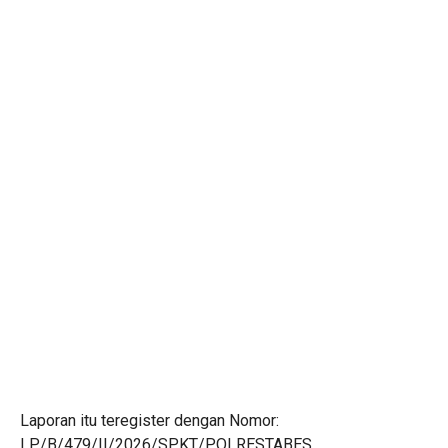
Laporan itu teregister dengan Nomor:
LP/B/479/II/2026/SPKT/POLRESTABES