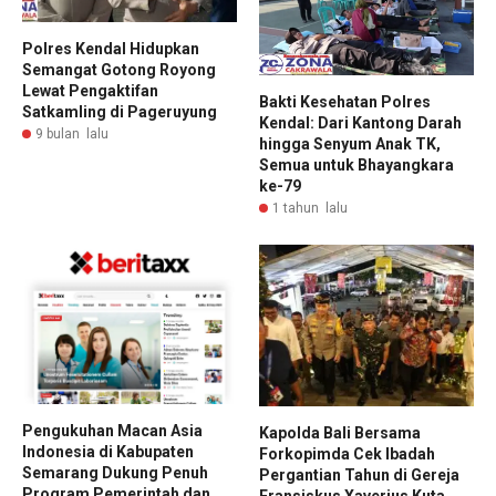
Polres Kendal Hidupkan
Semangat Gotong Royong
Lewat Pengaktifan
Bakti Kesehatan Polres
Satkamling di Pageruyung
Kendal: Dari Kantong Darah
9 bulan lalu
hingga Senyum Anak TK,
Semua untuk Bhayangkara
ke-79
1 tahun lalu
Pengukuhan Macan Asia
Kapolda Bali Bersama
Indonesia di Kabupaten
Forkopimda Cek Ibadah
Semarang Dukung Penuh
Pergantian Tahun di Gereja
Program Pemerintah dan
Fransiskus Xaverius Kuta