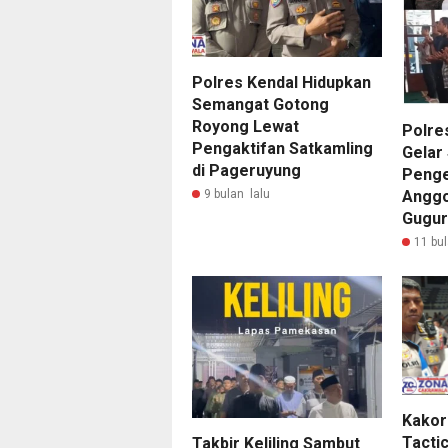
Polres Kendal Hidupkan
Semangat Gotong
Royong Lewat
Polre
Pengaktifan Satkamling
Gelar 
di Pageruyung
Penge
Anggo
9 bulan lalu
Gugur
11 bul
Kakor
Tacti
Takbir Keliling Sambut