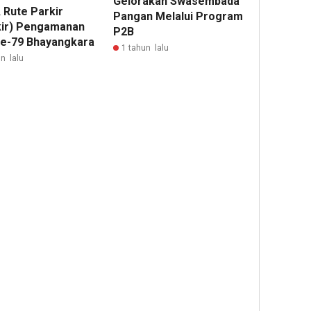
Gelorakan Swasembada
 Rute Parkir
Pangan Melalui Program
kir) Pengamanan
P2B
e-79 Bhayangkara
1 tahun lalu
n lalu