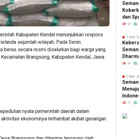
Seman
Kobark
dan Spo
Kelas I
3
Lomba 
rintah Kabupaten Kendal menunjukkan respons
Lanjut
1 hari l
melanda sejumlah wilayah. Pada Senin
Keber
Binaan
Semang
pa beras secara resmi disalurkan bagi warga yang
Dharma
, Kecamatan Brangsong, Kabupaten Kendal, Jawa
Kelas I
4
Pertem
Berag
1 hari l
Seman
HUT RI
Menuju
Indone
Kelas 
7
Dinkes
 kepedulian nyata pemerintah daerah dalam
Gelar 
aktivitas ekonominya terhambat akibat genangan
Terint
Keseha
Warga 
i Desa Brangsong dan diterima langsung oleh