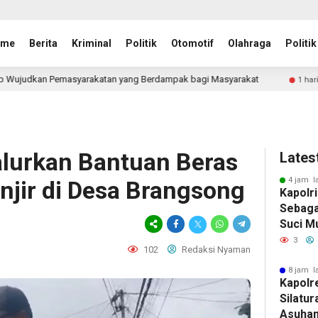
ome
Berita
Kriminal
Politik
Otomotif
Olahraga
Politik
atan yang Berdampak bagi Masyarakat
Semangat Merah Put
1 hari lalu
alurkan Bantuan Beras
Lates
4 jam l
njir di Desa Brangsong
Kapolr
Sebaga
Suci M
3
102
Redaksi Nyaman
8 jam l
Kapolr
Silatur
Asuhan 