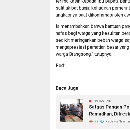
terima kasih kepada Ibu Bupati. Bantu
sulit akibat banjir, kehadiran pemer
ungkapnya saat dikonfirmasi oleh a
​Ia menambahkan bahwa bantuan pang
nafas bagi warga yang kesulitan bera
sedikit meringankan beban warga sa
mengapresiasi perhatian besar yang 
warga Brangsong,” tutupnya.
Red:
Baca Juga
6 bulan lalu
Satgas Pangan Po
Ramadhan, Ditresk
72
Redaksi Nyama