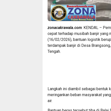
zonacakrawala.com
. KENDAL – Peme
cepat terhadap musibah banjir yang 
(16/02/2026), bantuan logistik beru
terdampak banjir di Desa Brangsong
Tengah.
​Langkah ini diambil sebagai bentuk
meringankan beban masyarakat yang 
air.
​Bantuan beras tersebut tiba di Bala