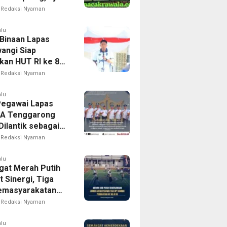
atim Fokus
Redaksi Nyaman
alu
Binaan Lapas
angi Siap
kan HUT RI ke 81
 Berbagai
Redaksi Nyaman
mbaan
alu
Pegawai Lapas
IIA Tenggarong
Dilantik sebagai
iap Wujudkan
Redaksi Nyaman
arakatan yang
pak bagi
alu
at Merah Putih
akat
 Sinergi, Tiga
emasyarakatan
rong Gelar
Redaksi Nyaman
Antarpegawai
 HUT RI ke-81
alu