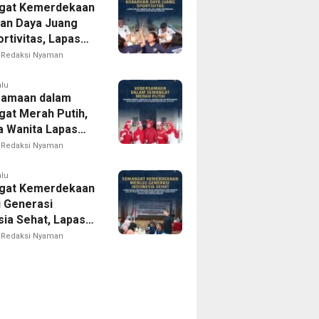
gat Kemerdekaan
an Daya Juang
rtivitas, Lapas
 Madiun Gelar
Redaksi Nyaman
Tradisional
an bagi Warga
alu
samaan dalam
at Merah Putih,
 Wanita Lapas
 Madiun Gelar
Redaksi Nyaman
uan Rutin dan
am Lomba Sambut
alu
gat Kemerdekaan
 ke-81
 Generasi
sia Sehat, Lapas
I Madiun Bersama
Redaksi Nyaman
 Kota Madiun
Tracing TB
egrasi dan Cek
tan Gratis bagi
Binaan