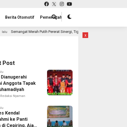
Berita Otomotif
Pemerintah
ih Pererat Sinergi, Tiga UPT Pemasyarakatan Tenggarong Gelar Lomba Antar
x
t Post
alu
i Dianugerahi
i Anggota Tapak
uhamadiyah
Redaksi Nyaman
alu
es Kendal
ahmi ke Panti
di Cepiring, Ajak