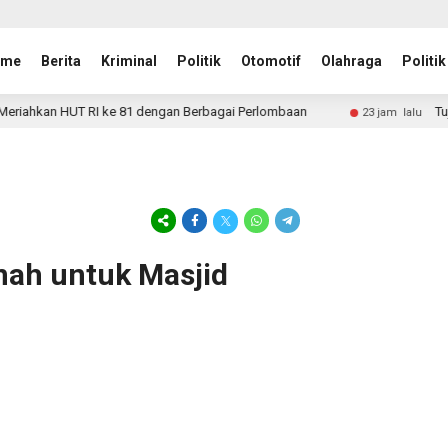
ome
Berita
Kriminal
Politik
Otomotif
Olahraga
Politik
kan HUT RI ke 81 dengan Berbagai Perlombaan
Tujuh P
23 jam lalu
nah untuk Masjid