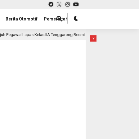
Berita Otomotif
Pemerintah
egawai Lapas Kelas IIA Tenggarong Resmi Dilantik sebagai PNS, Siap Wujud
x