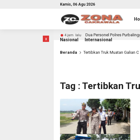
Kamis, 06 Agu 2026
H
 di Kabupaten Kendal
Dua Personel Polres Purbalingga N
4 jam lalu
x
Nasional
Internasional
Beranda
Tertibkan Truk Muatan Galian C
Tag : Tertibkan Tr