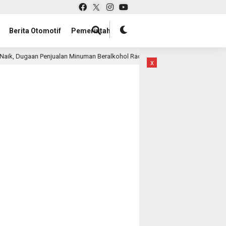
Berita Otomotif
Pemerintah
gaan Penjualan Minuman Beralkohol Racikan di Nancy Club Surabaya Disorot,
x