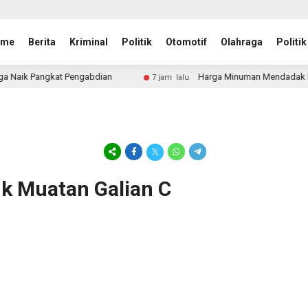
ome
Berita
Kriminal
Politik
Otomotif
Olahraga
Politik
aik Pangkat Pengabdian
Harga Minuman Mendadak Naik, Du
7 jam lalu
uk Muatan Galian C