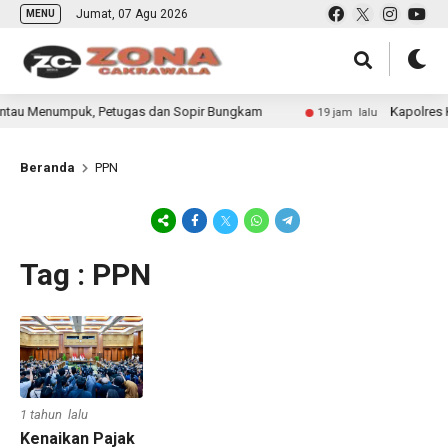
Jumat, 07 Agu 2026
MENU
ntau Menumpuk, Petugas dan Sopir Bungkam
Kapolres Ke
19 jam lalu
Beranda
PPN
Tag : PPN
1 tahun lalu
Kenaikan Pajak