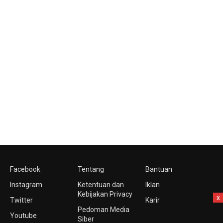
Facebook
Tentang
Bantuan
Instagram
Ketentuan dan
Iklan
Kebijakan Privacy
x
Twitter
Karir
Pedoman Media
Youtube
Siber