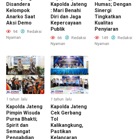
Disandera
Kapolda Jateng
Humas; Dengan
Kelompok
: Mari Benahi
Sinergi
Anarko Saat
Diri dan Jaga
Tingkatkan
Aksi Demo
Kepercayaan
Kualitas
Publik
Penyiaran
94
Redaksi
Nyaman
66
Redaksi
149
Redaksi
Nyaman
Nyaman
1 tahun lalu
1 tahun lalu
Kapolda Jateng
Kapolda Jateng
Pimpin Wisuda
Cek Gerbang
Purna Bhakti;
Tol
Spirit dan
Kalikangkung,
Semangat
Pastikan
Pengabdian
Kelancaran