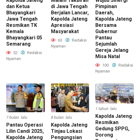
Kapolda Jateng
Malam Takbiran
Wujud Sinergi
dan Ketua
di Jawa Tengah
Pimpinan
Bhayangkari
Berjalan Lancar,
Daerah,
Jawa Tengah
Kapolda Jateng
Kapolda Jateng
Resmikan TK
Apresiasi
Bersama
Kemala
Masyarakat
Gubernur
Bhayangkari 05
Pantau
63
Redaksi
Semarang
Sejumlah
Nyaman
Gereja Jelang
52
Redaksi
Misa Natal
Nyaman
100
Redaksi
Nyaman
1 tahun lalu
Kapolda Jateng
7 bulan lalu
8 bulan lalu
Resmikan
Pantau Operasi
Kapolda Jateng
Gedung SPPG,
Lilin Candi 2025,
Tinjau Lokasi
Dorong
Kapolda Jateng
Pengungsian