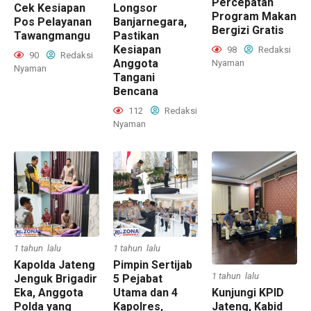
Percepatan
Cek Kesiapan
Longsor
Program Makan
Pos Pelayanan
Banjarnegara,
Bergizi Gratis
Tawangmangu
Pastikan
Kesiapan
98
Redaksi
90
Redaksi
Anggota
Nyaman
Nyaman
Tangani
Bencana
112
Redaksi
Nyaman
1 tahun lalu
1 tahun lalu
Kapolda Jateng
Pimpin Sertijab
1 tahun lalu
Jenguk Brigadir
5 Pejabat
Eka, Anggota
Utama dan 4
Kunjungi KPID
Polda yang
Kapolres,
Jateng, Kabid