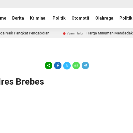
ome
Berita
Kriminal
Politik
Otomotif
Olahraga
Politik
Naik Pangkat Pengabdian
Harga Minuman Mendadak Naik, D
7 jam lalu
lres Brebes