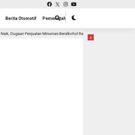
Berita Otomotif
Pemerintah
ugaan Penjualan Minuman Beralkohol Racikan di Nancy Club Surabaya Disorot,
x