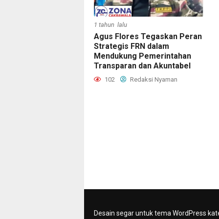
1 tahun lalu
Agus Flores Tegaskan Peran
Strategis FRN dalam
Mendukung Pemerintahan
Transparan dan Akuntabel
102
Redaksi Nyaman
Desain segar untuk tema WordPress kat