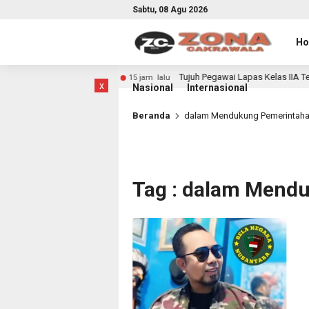
Sabtu, 08 Agu 2026
H
bagai Perlombaan
Tujuh Pegawai Lapas Kelas IIA Tengg
15 jam lalu
x
Nasional
Internasional
Beranda
dalam Mendukung Pemerintah
Tag : dalam Mend